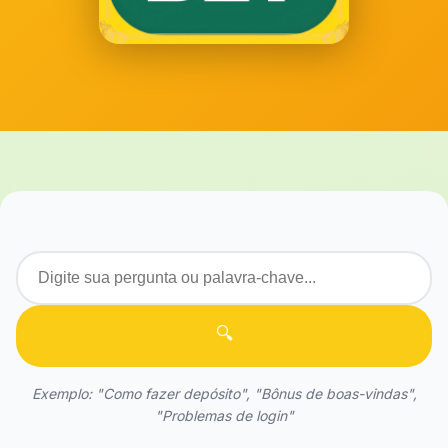
🔍
Exemplo: "Como fazer depósito", "Bônus de boas-vindas",
"Problemas de login"