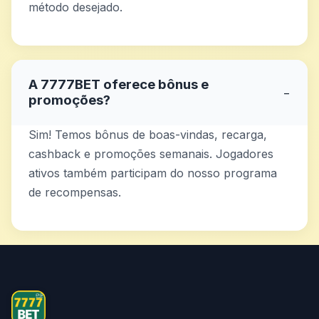
método desejado.
A 7777BET oferece bônus e
−
promoções?
Sim! Temos bônus de boas-vindas, recarga,
cashback e promoções semanais. Jogadores
ativos também participam do nosso programa
de recompensas.