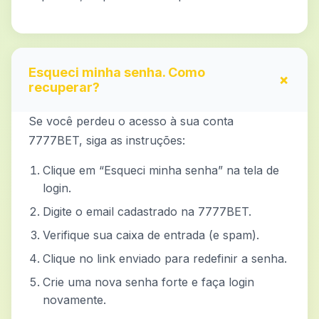
Esqueci minha senha. Como
+
recuperar?
Se você perdeu o acesso à sua conta
7777BET, siga as instruções:
Clique em “Esqueci minha senha” na tela de
login.
Digite o email cadastrado na 7777BET.
Verifique sua caixa de entrada (e spam).
Clique no link enviado para redefinir a senha.
Crie uma nova senha forte e faça login
novamente.