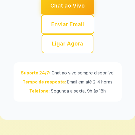
Chat ao Vivo
Enviar Email
Ligar Agora
Suporte 24/7:
Chat ao vivo sempre disponível
Tempo de resposta:
Email em até 2-4 horas
Telefone:
Segunda a sexta, 9h às 18h