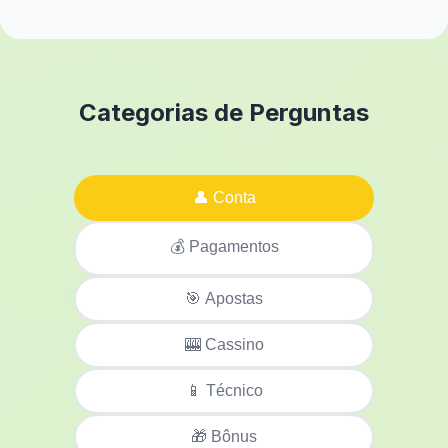
Categorias de Perguntas
👤 Conta
💰 Pagamentos
🎯 Apostas
🎰 Cassino
📱 Técnico
🎁 Bônus