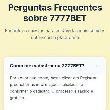
Perguntas Frequentes
sobre 7777BET
Encontre respostas para as dúvidas mais comuns
sobre nossa plataforma
Como me cadastrar na 7777BET?
−
Para criar sua conta, basta clicar em Registrar,
preencher as informações solicitadas e
confirmar o cadastro. O processo é rápido e
gratuito.