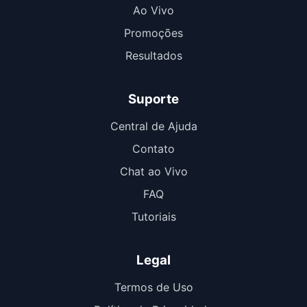
Ao Vivo
Promoções
Resultados
Suporte
Central de Ajuda
Contato
Chat ao Vivo
FAQ
Tutoriais
Legal
Termos de Uso