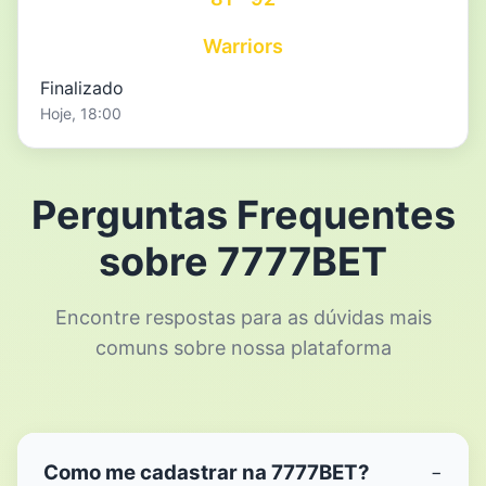
Warriors
Finalizado
Hoje, 18:00
Perguntas Frequentes
sobre 7777BET
Encontre respostas para as dúvidas mais
comuns sobre nossa plataforma
Como me cadastrar na 7777BET?
−