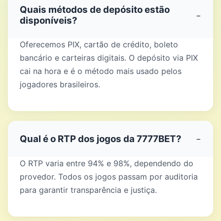
Quais métodos de depósito estão
−
disponíveis?
Oferecemos PIX, cartão de crédito, boleto
bancário e carteiras digitais. O depósito via PIX
cai na hora e é o método mais usado pelos
jogadores brasileiros.
Qual é o RTP dos jogos da 7777BET?
−
O RTP varia entre 94% e 98%, dependendo do
provedor. Todos os jogos passam por auditoria
para garantir transparência e justiça.