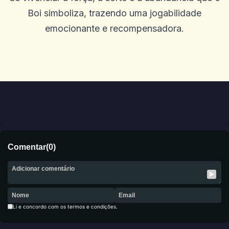
Boi simboliza, trazendo uma jogabilidade
emocionante e recompensadora.
Comentar
(
0
)
Li e concordo com os termos e condições.