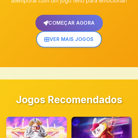
atemporal com um jogo feito para emocionar!
COMEÇAR AGORA
VER MAIS JOGOS
Jogos Recomendados