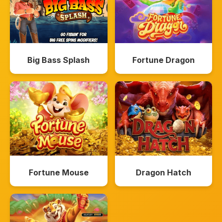
Big Bass Splash
Fortune Dragon
Fortune Mouse
Dragon Hatch