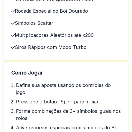
Rodada Especial do Boi Dourado
Símbolos Scatter
Multiplicadores Aleatórios até x200
Giros Rápidos com Modo Turbo
Como Jogar
Defina sua aposta usando os controles do
jogo
Pressione o botão “Spin” para iniciar
Forme combinações de 3+ símbolos iguais nos
rolos
Ative recursos especiais com símbolos do Boi