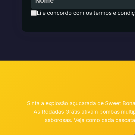
Li e concordo com os termos e condiç
Sinta a explosão açucarada de Sweet Bona
As Rodadas Grátis ativam bombas multi
saborosas. Veja como cada cascata 