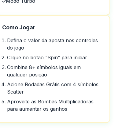
Modo Turbo
Como Jogar
Defina o valor da aposta nos controles
do jogo
Clique no botão “Spin” para iniciar
Combine 8+ símbolos iguais em
qualquer posição
Acione Rodadas Grátis com 4 símbolos
Scatter
Aproveite as Bombas Multiplicadoras
para aumentar os ganhos