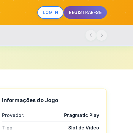
LOG IN
REGISTRAR-SE
Informações do Jogo
Provedor:
Pragmatic Play
Tipo:
Slot de Vídeo