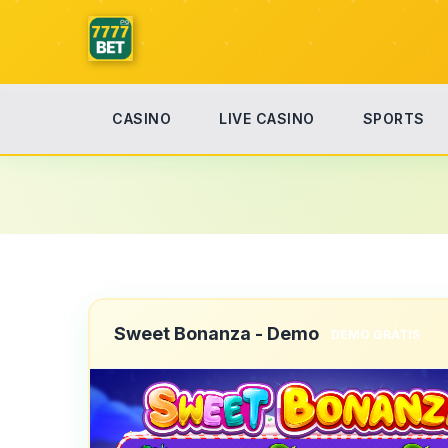
CASINO
LIVE CASINO
SPORTS
Início
Cassino
Sweet Bonanza
Sweet Bonanza - Demo
DEMO GRÁTIS